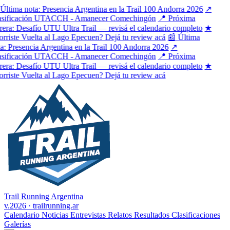
ltima nota: Presencia Argentina en la Trail 100 Andorra 2026
↗
sificación UTACCH - Amanecer Comechingón
📍 Próxima
era: Desafío UTU Ultra Trail — revisá el calendario completo
★
riste Vuelta al Lago Epecuen? Dejá tu review acá
📰 Última
: Presencia Argentina en la Trail 100 Andorra 2026
↗
sificación UTACCH - Amanecer Comechingón
📍 Próxima
era: Desafío UTU Ultra Trail — revisá el calendario completo
★
riste Vuelta al Lago Epecuen? Dejá tu review acá
Trail Running Argentina
v.2026 · trailrunning.ar
Calendario
Noticias
Entrevistas
Relatos
Resultados
Clasificaciones
Galerías