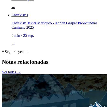
→
Entrevistas
Entrevista Javier Mariqueo - Adrian Gaspar Pre-Mundial
Canfranc 2025
5 min · 25 sep.
→
// Seguir leyendo
Notas relacionadas
Ver todas →