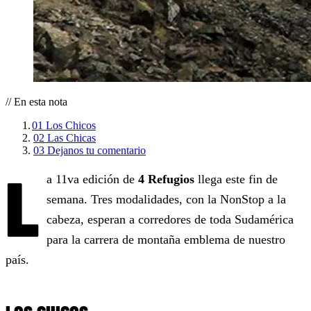
// En esta nota
01
Los Chicos
02
Las Chicas
03
Dejanos tu comentario
L
a 11va edición de
4 Refugios
llega este fin de
semana. Tres modalidades, con la NonStop a la
cabeza, esperan a corredores de toda Sudamérica
para la carrera de montaña emblema de nuestro
país.