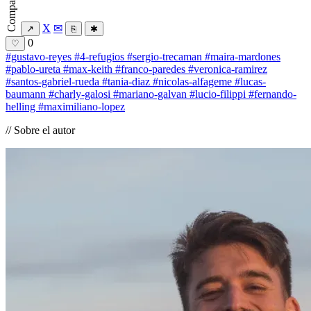
Compartir
X
✉
↗
⎘
✱
0
♡
#gustavo-reyes
#4-refugios
#sergio-trecaman
#maira-mardones
#pablo-ureta
#max-keith
#franco-paredes
#veronica-ramirez
#santos-gabriel-rueda
#tania-diaz
#nicolas-alfageme
#lucas-
baumann
#charly-galosi
#mariano-galvan
#lucio-filippi
#fernando-
helling
#maximiliano-lopez
// Sobre el autor