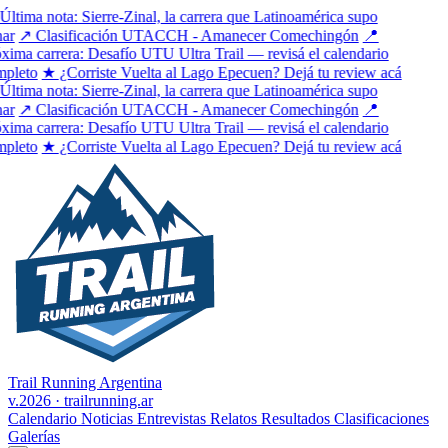
tima nota: Sierre-Zinal, la carrera que Latinoamérica supo
r
↗ Clasificación UTACCH - Amanecer Comechingón
📍
ima carrera: Desafío UTU Ultra Trail — revisá el calendario
leto
★ ¿Corriste Vuelta al Lago Epecuen? Dejá tu review acá
tima nota: Sierre-Zinal, la carrera que Latinoamérica supo
r
↗ Clasificación UTACCH - Amanecer Comechingón
📍
ima carrera: Desafío UTU Ultra Trail — revisá el calendario
leto
★ ¿Corriste Vuelta al Lago Epecuen? Dejá tu review acá
Trail Running Argentina
v.2026 · trailrunning.ar
Calendario
Noticias
Entrevistas
Relatos
Resultados
Clasificaciones
Galerías