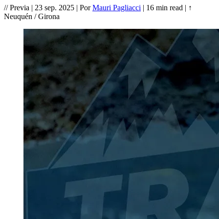
//
Previa
|
23 sep. 2025
|
Por
Mauri Pagliacci
|
16 min read
|
↑
Neuquén / Girona