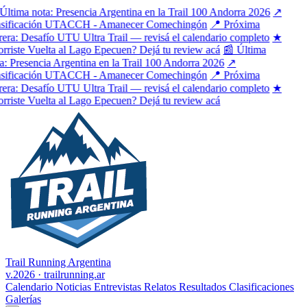
tima nota: Presencia Argentina en la Trail 100 Andorra 2026
↗
ificación UTACCH - Amanecer Comechingón
📍 Próxima
ra: Desafío UTU Ultra Trail — revisá el calendario completo
★
riste Vuelta al Lago Epecuen? Dejá tu review acá
📰 Última
 Presencia Argentina en la Trail 100 Andorra 2026
↗
ificación UTACCH - Amanecer Comechingón
📍 Próxima
ra: Desafío UTU Ultra Trail — revisá el calendario completo
★
riste Vuelta al Lago Epecuen? Dejá tu review acá
Trail Running Argentina
v.2026 · trailrunning.ar
Calendario
Noticias
Entrevistas
Relatos
Resultados
Clasificaciones
Galerías