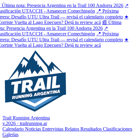
Última nota: Presencia Argentina en la Trail 100 Andorra 2026
↗
asificación UTACCH - Amanecer Comechingón
📍 Próxima
rera: Desafío UTU Ultra Trail — revisá el calendario completo
★
rriste Vuelta al Lago Epecuen? Dejá tu review acá
📰 Última
a: Presencia Argentina en la Trail 100 Andorra 2026
↗
asificación UTACCH - Amanecer Comechingón
📍 Próxima
rera: Desafío UTU Ultra Trail — revisá el calendario completo
★
rriste Vuelta al Lago Epecuen? Dejá tu review acá
Trail Running Argentina
v.2026 · trailrunning.ar
Calendario
Noticias
Entrevistas
Relatos
Resultados
Clasificaciones
Galerías