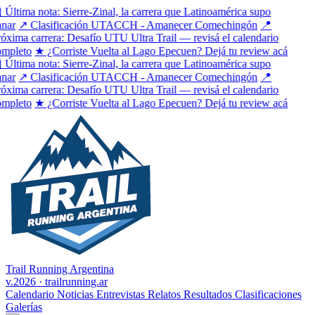
 Última nota: Sierre-Zinal, la carrera que Latinoamérica supo
nar
↗ Clasificación UTACCH - Amanecer Comechingón
📍
óxima carrera: Desafío UTU Ultra Trail — revisá el calendario
mpleto
★ ¿Corriste Vuelta al Lago Epecuen? Dejá tu review acá
 Última nota: Sierre-Zinal, la carrera que Latinoamérica supo
nar
↗ Clasificación UTACCH - Amanecer Comechingón
📍
óxima carrera: Desafío UTU Ultra Trail — revisá el calendario
mpleto
★ ¿Corriste Vuelta al Lago Epecuen? Dejá tu review acá
Trail Running Argentina
v.2026 · trailrunning.ar
Calendario
Noticias
Entrevistas
Relatos
Resultados
Clasificaciones
Galerías