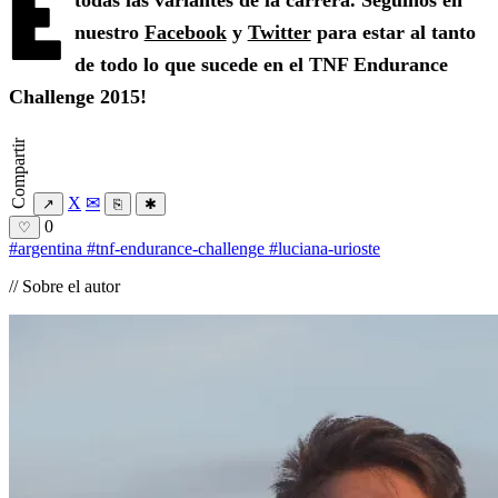
E
todas las variantes de la carrera. Seguinos en
nuestro
Facebook
y
Twitter
para estar al tanto
de todo lo que sucede en el TNF Endurance
Challenge 2015!
Compartir
X
✉
↗
⎘
✱
0
♡
#argentina
#tnf-endurance-challenge
#luciana-urioste
// Sobre el autor