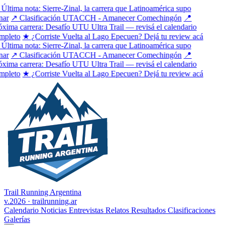
Última nota: Sierre-Zinal, la carrera que Latinoamérica supo
ar
↗ Clasificación UTACCH - Amanecer Comechingón
📍
xima carrera: Desafío UTU Ultra Trail — revisá el calendario
pleto
★ ¿Corriste Vuelta al Lago Epecuen? Dejá tu review acá
Última nota: Sierre-Zinal, la carrera que Latinoamérica supo
ar
↗ Clasificación UTACCH - Amanecer Comechingón
📍
xima carrera: Desafío UTU Ultra Trail — revisá el calendario
pleto
★ ¿Corriste Vuelta al Lago Epecuen? Dejá tu review acá
Trail Running Argentina
v.2026 · trailrunning.ar
Calendario
Noticias
Entrevistas
Relatos
Resultados
Clasificaciones
Galerías